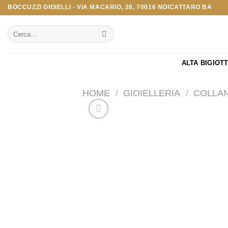
Salta
BOCCUZZI GIOIELLI - VIA MACARIO, 28, 70016 NOICATTARO BA
ai
Cerca:
contenuti
ALTA BIGIOT
HOME
/
GIOIELLERIA
/
COLLA