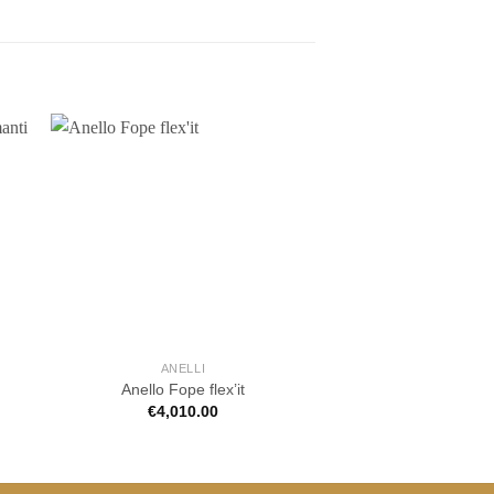
ANELLI
BRACCIA
Anello Fope flex’it
Bracciale Fo
€
4,010.00
€
1,700.