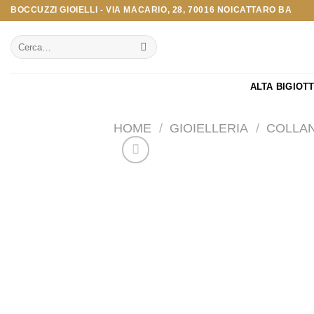
Salta
BOCCUZZI GIOIELLI - VIA MACARIO, 28, 70016 NOICATTARO BA
ai
Cerca:
contenuti
ALTA BIGIOT
HOME
/
GIOIELLERIA
/
COLLA