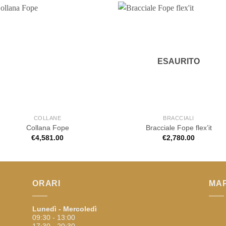
ESAURITO
COLLANE
BRACCIALI
Collana Fope
Bracciale Fope flex’it
€
4,581.00
€
2,780.00
ORARI
MA
Lunedì - Mercoledì
09:30 - 13:00
17:30 - 20:30