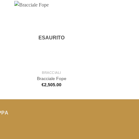
ESAURITO
BRACCIALI
BRACCIA
Bracciale Fope
Bracciale Fo
€
2,505.00
€
1,700.
PPA