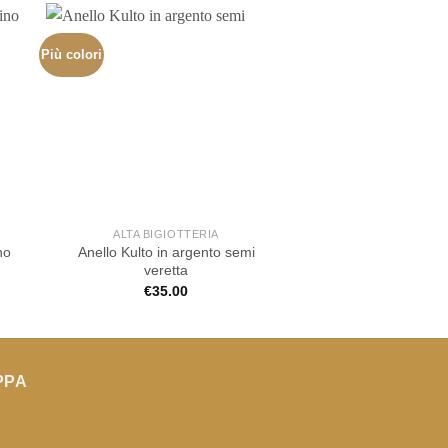
Più colori
Più colori
ALTA BIGIOTTERIA
ALTA BIGIOT
no
Anello Kulto in argento semi
Anello PDPAOLA Y
veretta
€
55.00
€
35.00
PPA