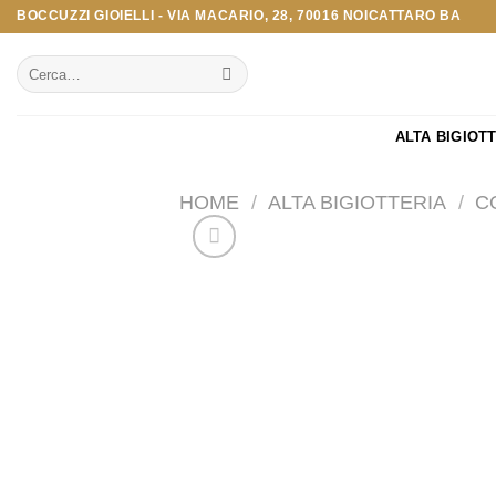
Salta
BOCCUZZI GIOIELLI - VIA MACARIO, 28, 70016 NOICATTARO BA
ai
Cerca:
contenuti
ALTA BIGIOT
HOME
/
ALTA BIGIOTTERIA
/
C