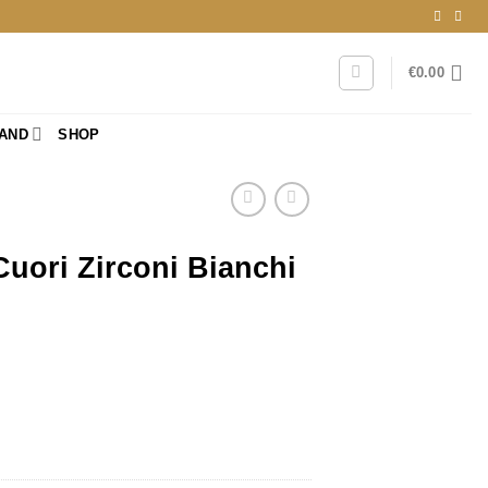
€
0.00
RAND
SHOP
uori Zirconi Bianchi