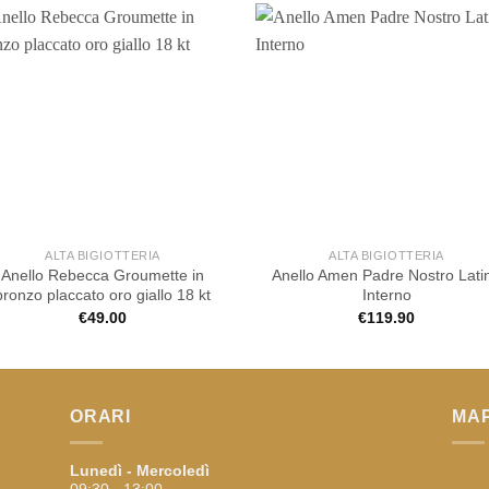
ALTA BIGIOTTERIA
ALTA BIGIOTTERIA
Anello Rebecca Groumette in
Anello Amen Padre Nostro Lati
bronzo placcato oro giallo 18 kt
Interno
€
49.00
€
119.90
ORARI
MA
Lunedì - Mercoledì