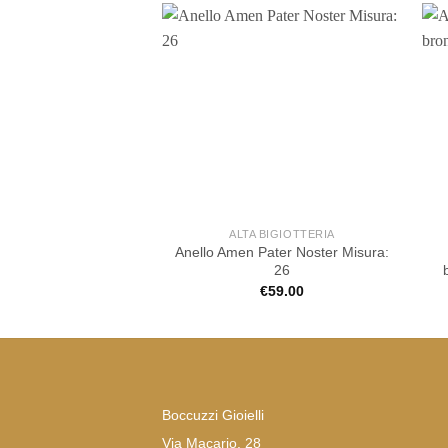
ALTA BIGIOTTERIA
Anello Amen Pater Noster Misura:
26
€
59.00
Boccuzzi Gioielli
Via Macario, 28