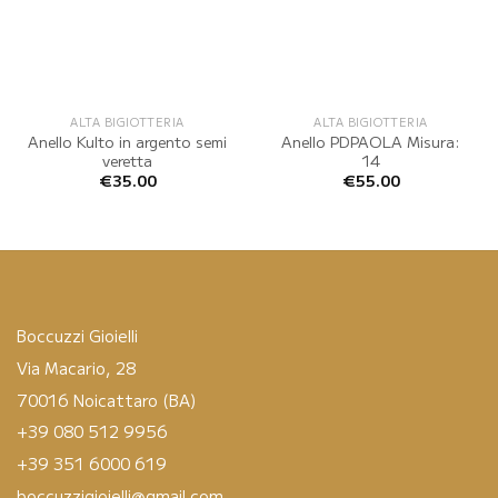
ALTA BIGIOTTERIA
ALTA BIGIOTTERIA
Anello Kulto in argento semi
Anello PDPAOLA Misura:
veretta
14
€
35.00
€
55.00
Boccuzzi Gioielli
Via Macario, 28
70016 Noicattaro (BA)
+39 080 512 9956
+39 351 6000 619
boccuzzigioielli@gmail.com