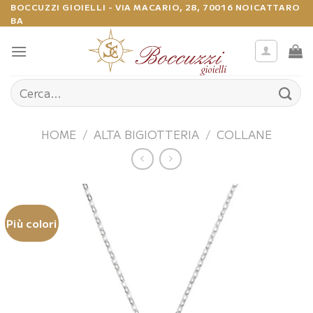
Salta
BOCCUZZI GIOIELLI - VIA MACARIO, 28, 70016 NOICATTARO
BA
ai
contenuti
Cerca:
HOME
/
ALTA BIGIOTTERIA
/
COLLANE
Più colori