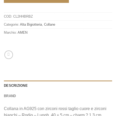
COD:
CL2HHBRBZ
Categorie:
Alta Bigiotteria
,
Collane
Marchio:
AMEN
DESCRIZIONE
BRAND
Collana in AG925 con zirconi rossi taglio cuore e zirconi
bianchi – Rodio – Lungh. 40 + 5 cm – charm ? 1,3 cm