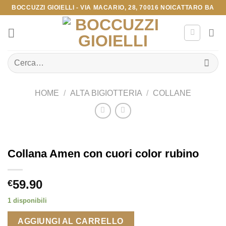
Salta
BOCCUZZI GIOIELLI - VIA MACARIO, 28, 70016 NOICATTARO BA
ai
contenuti
Cerca:
HOME
/
ALTA BIGIOTTERIA
/
COLLANE
Collana Amen con cuori color rubino
59.90
€
1 disponibili
AGGIUNGI AL CARRELLO