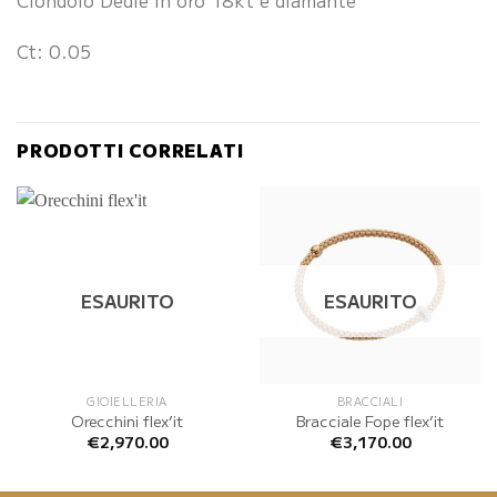
Ciondolo Dedié in oro 18kt e diamante
Ct: 0.05
PRODOTTI CORRELATI
ESAURITO
ESAURITO
GIOIELLERIA
BRACCIALI
Orecchini flex’it
Bracciale Fope flex’it
€
2,970.00
€
3,170.00