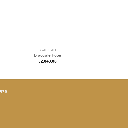
BRACCIALI
GIOIELLE
Bracciale Fope
Orecchini 
€
2,640.00
€
4,890.
PPA