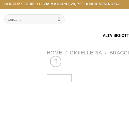
Salta
BOCCUZZI GIOIELLI - VIA MACARIO, 28, 70016 NOICATTARO BA
ai
Cerca:
contenuti
ALTA BIGIOT
HOME
/
GIOIELLERIA
/
BRACCI