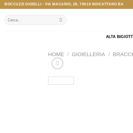
Salta
BOCCUZZI GIOIELLI - VIA MACARIO, 28, 70016 NOICATTARO BA
ai
Cerca:
contenuti
ALTA BIGIOT
HOME
/
GIOIELLERIA
/
BRACCI