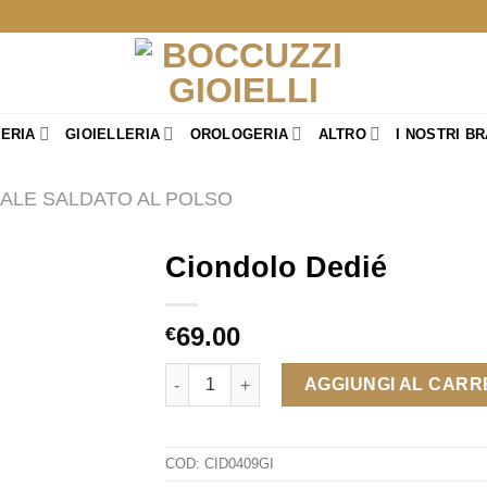
TERIA
GIOIELLERIA
OROLOGERIA
ALTRO
I NOSTRI B
ALE SALDATO AL POLSO
Ciondolo Dedié
69.00
€
Ciondolo Dedié quantità
AGGIUNGI AL CAR
COD:
CID0409GI