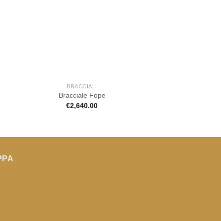
BRACCIALI
BRACCIA
Bracciale Fope
Bracciale Fope
€
2,640.00
€
6,250.
PPA