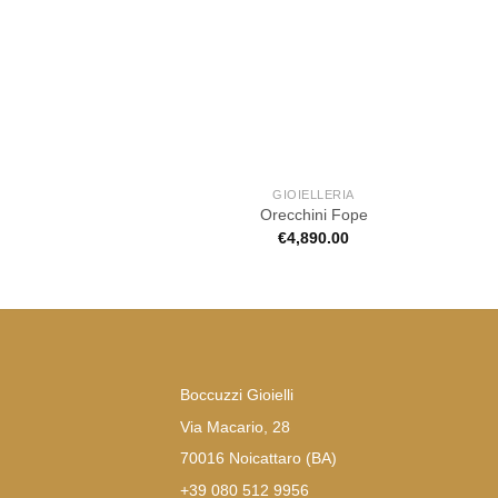
GIOIELLERIA
Orecchini Fope
€
4,890.00
Boccuzzi Gioielli
Via Macario, 28
70016 Noicattaro (BA)
+39 080 512 9956