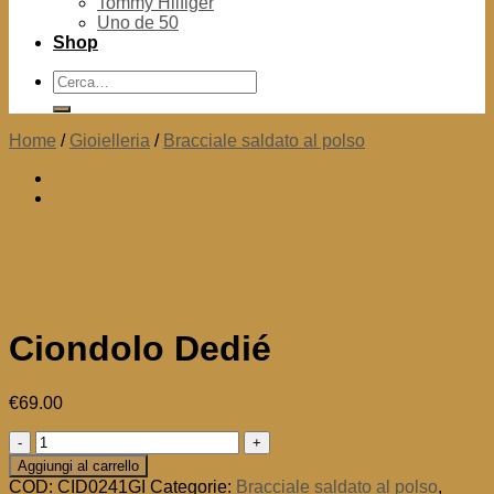
Tommy Hilfiger
Uno de 50
Shop
Cerca:
Home
/
Gioielleria
/
Bracciale saldato al polso
Ciondolo Dedié
€
69.00
Ciondolo
Dedié
Aggiungi al carrello
quantità
COD:
CID0241GI
Categorie:
Bracciale saldato al polso
,