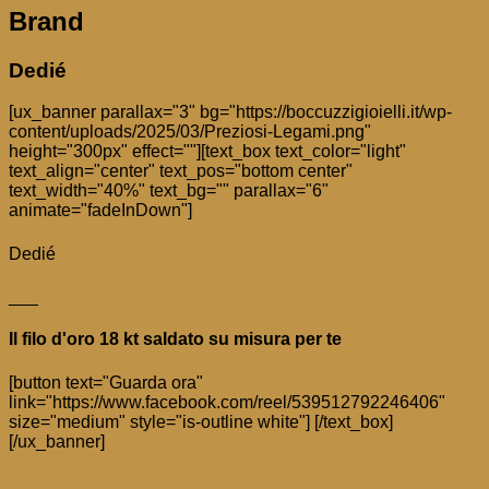
Brand
Dedié
[ux_banner parallax="3" bg="https://boccuzzigioielli.it/wp-
content/uploads/2025/03/Preziosi-Legami.png"
height="300px" effect=""][text_box text_color="light"
text_align="center" text_pos="bottom center"
text_width="40%" text_bg="" parallax="6"
animate="fadeInDown"]
Dedié
___
Il filo d'oro 18 kt saldato su misura per te
[button text="Guarda ora"
link="https://www.facebook.com/reel/539512792246406"
size="medium" style="is-outline white"] [/text_box]
[/ux_banner]