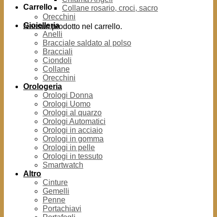
Carrello
Collane rosario, croci, sacro
Orecchini
Gioielleria
Nessun prodotto nel carrello.
Anelli
Bracciale saldato al polso
Bracciali
Ciondoli
Collane
Orecchini
Orologeria
Orologi Donna
Orologi Uomo
Orologi al quarzo
Orologi Automatici
Orologi in acciaio
Orologi in gomma
Orologi in pelle
Orologi in tessuto
Smartwatch
Altro
Cinture
Gemelli
Penne
Portachiavi