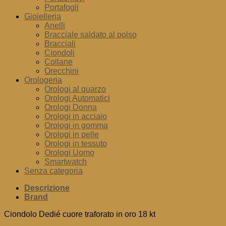
Portafogli
Gioielleria
Anelli
Bracciale saldato al polso
Bracciali
Ciondoli
Collane
Orecchini
Orologeria
Orologi al quarzo
Orologi Automatici
Orologi Donna
Orologi in acciaio
Orologi in gomma
Orologi in pelle
Orologi in tessuto
Orologi Uomo
Smartwatch
Senza categoria
Descrizione
Brand
Ciondolo Dedié cuore traforato in oro 18 kt