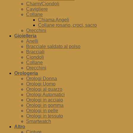
Charm/Ciondoli
Cavigliere
Collane
Chiama Angeli
Collane rosario, croci, sacro
Orecchini
Gioielleria
Anelli
Bracciale saldato al polso
Bracciali
Ciondoli
Collane
Orecchini
Orologeria
Orologi Donna
Orologi Uomo
Orologi al quarzo
Orologi Automatici
Orologi in acciaio
Orologi in gomma
Orologi in pelle
Orologi in tessuto
Smartwatch
Altro
Cinture