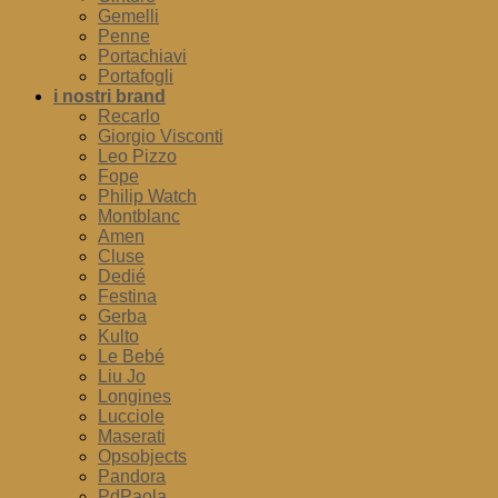
Gemelli
Penne
Portachiavi
Portafogli
i nostri brand
Recarlo
Giorgio Visconti
Leo Pizzo
Fope
Philip Watch
Montblanc
Amen
Cluse
Dedié
Festina
Gerba
Kulto
Le Bebé
Liu Jo
Longines
Lucciole
Maserati
Opsobjects
Pandora
PdPaola