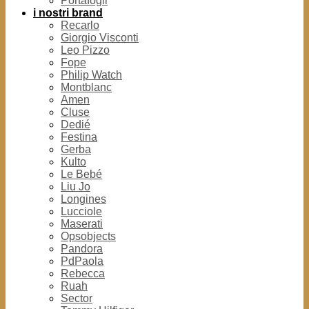
Portafogli
i nostri brand
Recarlo
Giorgio Visconti
Leo Pizzo
Fope
Philip Watch
Montblanc
Amen
Cluse
Dedié
Festina
Gerba
Kulto
Le Bebé
Liu Jo
Longines
Lucciole
Maserati
Opsobjects
Pandora
PdPaola
Rebecca
Ruah
Sector