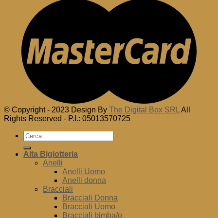
© Copyright - 2023 Design By
The Digital Box SRL
All
Rights Reserved - P.I.: 05013570725
Cerca:
Alta Bigiotteria
Anelli
Anelli Uomo
Anelli donna
Bracciali
Bracciali Donna
Bracciali Uomo
Bracciali bimba/o