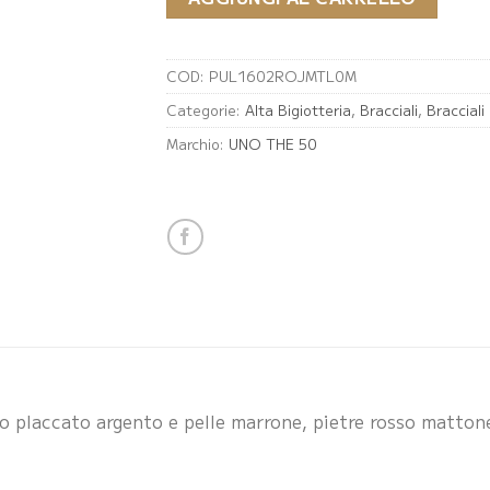
COD:
PUL1602ROJMTL0M
Categorie:
Alta Bigiotteria
,
Bracciali
,
Braccial
Marchio:
UNO THE 50
lo placcato argento e pelle marrone, pietre rosso matto