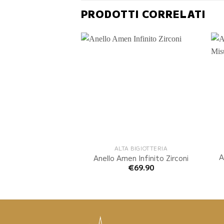
PRODOTTI CORRELATI
 BIGIOTTERIA
ALTA BIGIOTTERIA
A
men Misura: 18
Anello Amen Infinito Zirconi
€
99.90
€
69.90