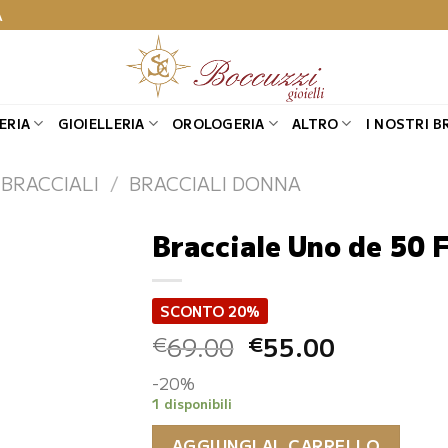
A
ERIA
GIOIELLERIA
OROLOGERIA
ALTRO
I NOSTRI B
BRACCIALI
/
BRACCIALI DONNA
Bracciale Uno de 50 
SCONTO 20%
Il
Il
69.00
55.00
€
€
prezzo
prezzo
-20%
originale
attuale
1 disponibili
era:
è:
€69.00.
€55.00.
AGGIUNGI AL CARRELLO