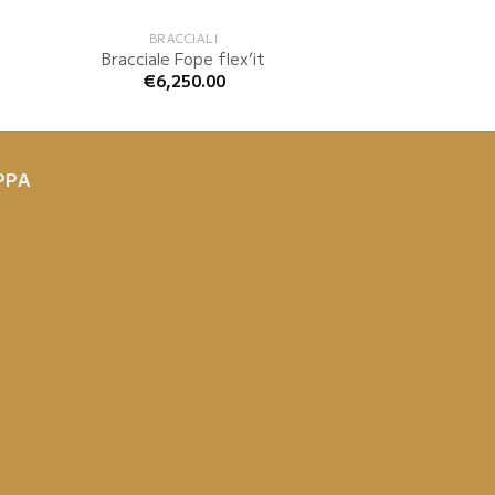
BRACCIALI
BRACCIA
Bracciale Fope flex’it
Bracciale Fope
€
6,250.00
€
5,310.
PPA