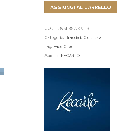
AGGIUNGI AL CARRELLO
COD:
T39SE887/KX-19
Categorie:
Bracciali
,
Gioielleria
Tag:
Face Cube
Marchio:
RECARLO