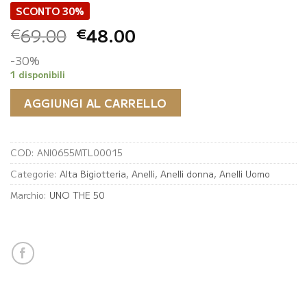
SCONTO 30%
Il
Il
69.00
48.00
€
€
prezzo
prezzo
-30%
originale
attuale
1 disponibili
era:
è:
€69.00.
€48.00.
AGGIUNGI AL CARRELLO
COD:
ANI0655MTL00015
Categorie:
Alta Bigiotteria
,
Anelli
,
Anelli donna
,
Anelli Uomo
Marchio:
UNO THE 50