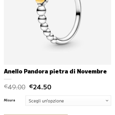
Anello Pandora pietra di Novembre
Il
Il
49.00
24.50
€
€
prezzo
prezzo
originale
attuale
Misura
era:
è:
€49.00.
€24.50.