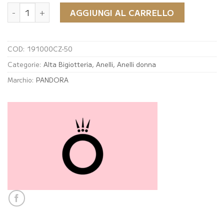
€69.00.
€34.50.
Anello Pandora fiori quantità
AGGIUNGI AL CARRELLO
COD:
191000CZ-50
Categorie:
Alta Bigiotteria
,
Anelli
,
Anelli donna
Marchio:
PANDORA