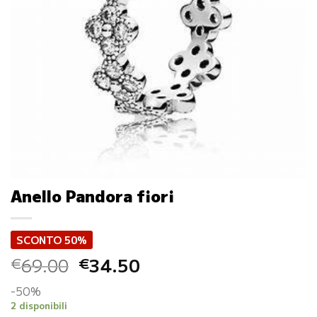
Anello Pandora fiori
SCONTO 50%
Il
Il
69.00
34.50
€
€
prezzo
prezzo
-50%
originale
attuale
2 disponibili
era:
è: