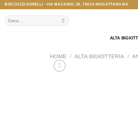
Salta
BOCCUZZI GIOIELLI - VIA MACARIO, 28, 70016 NOICATTARO BA
ai
Cerca:
contenuti
ALTA BIGIOT
HOME
/
ALTA BIGIOTTERIA
/
A