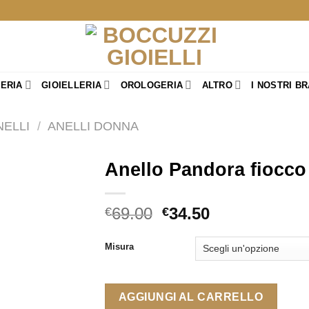
TERIA
GIOIELLERIA
OROLOGERIA
ALTRO
I NOSTRI B
NELLI
/
ANELLI DONNA
Anello Pandora fiocco
Il
Il
69.00
34.50
€
€
prezzo
prezzo
originale
attuale
Misura
era:
è:
€69.00.
€34.50.
AGGIUNGI AL CARRELLO