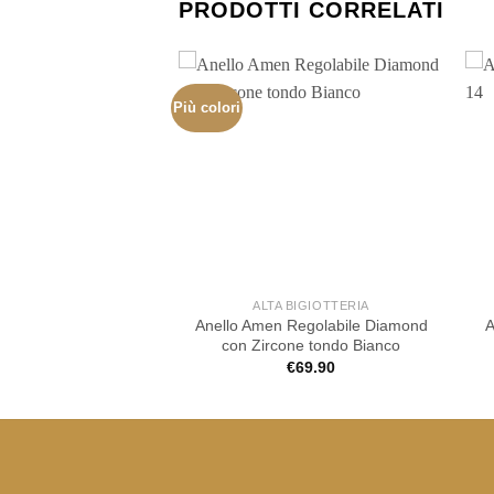
PRODOTTI CORRELATI
Più colori
 BIGIOTTERIA
ALTA BIGIOTTERIA
Anello Amen Regolabile Diamond
PAOLA Yellow Bird
A
con Zircone tondo Bianco
€
55.00
€
69.90