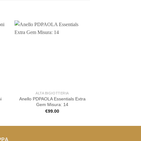
ALTA BIGIOTTERIA
ALTA BIGIOT
i
Anello PDPAOLA Essentials Extra
Anello Amen a fasc
Gem Misura: 14
€
139.9
€
99.00
PPA