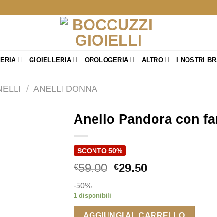
TERIA
GIOIELLERIA
OROLOGERIA
ALTRO
I NOSTRI B
NELLI
/
ANELLI DONNA
Anello Pandora con far
SCONTO 50%
Il
Il
59.00
29.50
€
€
prezzo
prezzo
-50%
originale
attuale
1 disponibili
era:
è:
€59.00.
€29.50.
AGGIUNGI AL CARRELLO