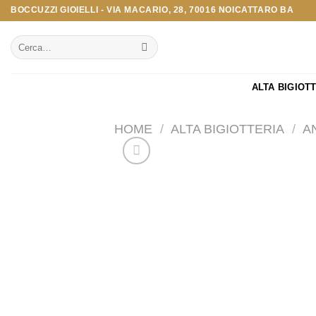
Salta
BOCCUZZI GIOIELLI - VIA MACARIO, 28, 70016 NOICATTARO BA
ai
Cerca:
contenuti
ALTA BIGIOT
HOME
/
ALTA BIGIOTTERIA
/
A