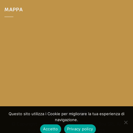
MAPPA
Questo sito utilizza i Cookie per migliorare la tua esperienza di
navigazione.
© Copyright - 2023 Design By
The Digital Box SRL
All
Accetto
Privacy policy
Rights Reserved - P.I.: 05013570725