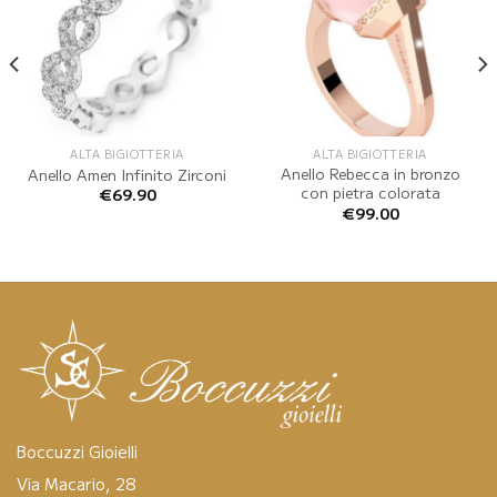
ALTA BIGIOTTERIA
ALTA BIGIOTTERIA
Anello Rebecca in bronzo
Anello Amen Infinito Zirconi
con pietra colorata
€
69.90
€
99.00
Boccuzzi Gioielli
Via Macario, 28