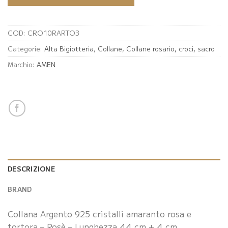
COD:
CRO10RARTO3
Categorie:
Alta Bigiotteria
,
Collane
,
Collane rosario, croci, sacro
Marchio:
AMEN
DESCRIZIONE
BRAND
Collana Argento 925 cristalli amaranto rosa e
tortora – Rosè – Lunghezza 44 cm + 4 cm