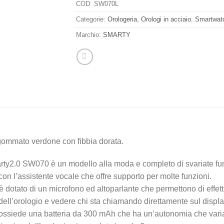
COD:
SW070L
Categorie:
Orologeria
,
Orologi in acciaio
,
Smartwat
Marchio:
SMARTY
 gommato verdone con fibbia dorata.
 SW070 è un modello alla moda e completo di svariate funzion
ivi con l’assistente vocale che offre supporto per molte funzioni.
tato di un microfono ed altoparlante che permettono di effettu
a dell’orologio e vedere chi sta chiamando direttamente sul displ
iede una batteria da 300 mAh che ha un’autonomia che varia tra 