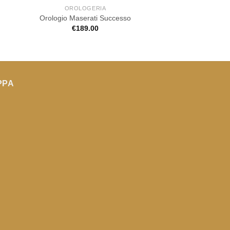
OROLOGERIA
OROLOGE
Orologio Maserati Successo
Orologio Maserati
€
189.00
€
169.0
PPA