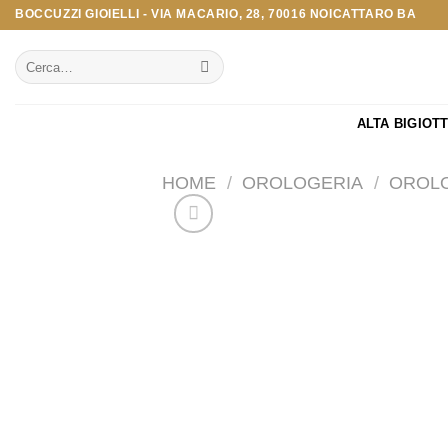
Salta
BOCCUZZI GIOIELLI - VIA MACARIO, 28, 70016 NOICATTARO BA
ai
Cerca:
contenuti
ALTA BIGIOT
HOME
/
OROLOGERIA
/
OROLO