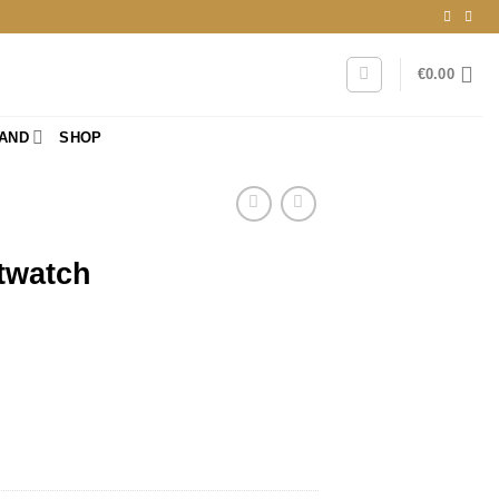
€
0.00
RAND
SHOP
twatch