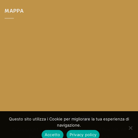
MAPPA
Questo sito utilizza i Cookie per migliorare la tua esperienza di
navigazione.
© Copyright - 2023 Design By
The Digital Box SRL
All
Accetto
Privacy policy
Rights Reserved - P.I.: 05013570725