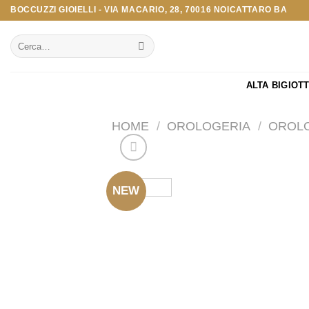
Salta
BOCCUZZI GIOIELLI - VIA MACARIO, 28, 70016 NOICATTARO BA
ai
Cerca:
contenuti
ALTA BIGIOT
HOME
/
OROLOGERIA
/
OROLO
NEW