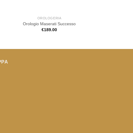
OROLOGERIA
OROLOGE
Orologio Philip 
Orologio Maserati Successo
Caribe auto
€
189.00
€
790.0
PPA