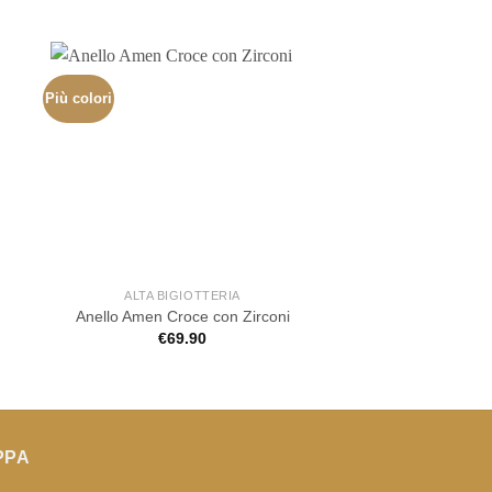
Più colori
ALTA BIGIOTTERIA
ALTA BIGIOT
Anello Amen Croce con Zirconi
Anello Amen Sacro
€
69.90
€
89.00
PPA