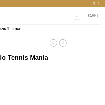
€
0.00
RAND
SHOP
io Tennis Mania