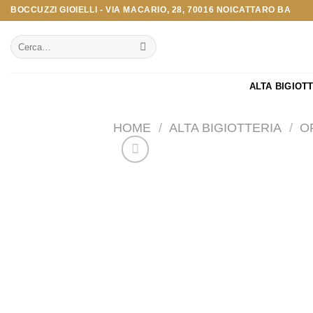
Salta
BOCCUZZI GIOIELLI - VIA MACARIO, 28, 70016 NOICATTARO BA
ai
Cerca:
contenuti
ALTA BIGIOT
HOME
/
ALTA BIGIOTTERIA
/
O