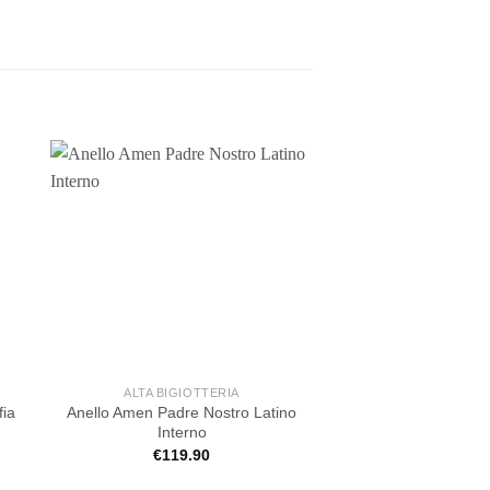
ALTA BIGIOTTERIA
ALTA BIGIOT
fia
Anello Amen Padre Nostro Latino
Anello PDPAOLA a s
Interno
Misura: 
€
119.90
€
75.00