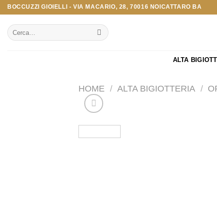
Salta
BOCCUZZI GIOIELLI - VIA MACARIO, 28, 70016 NOICATTARO BA
ai
Cerca:
contenuti
ALTA BIGIOT
HOME
/
ALTA BIGIOTTERIA
/
O