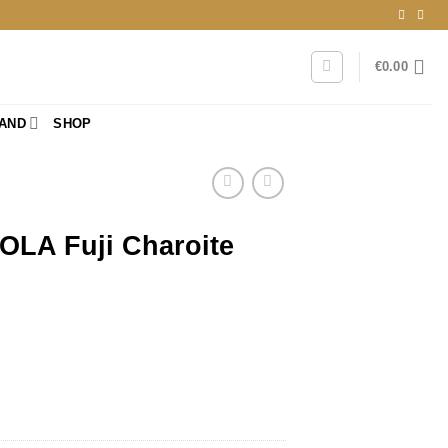
€
0.00
RAND
SHOP
LA Fuji Charoite