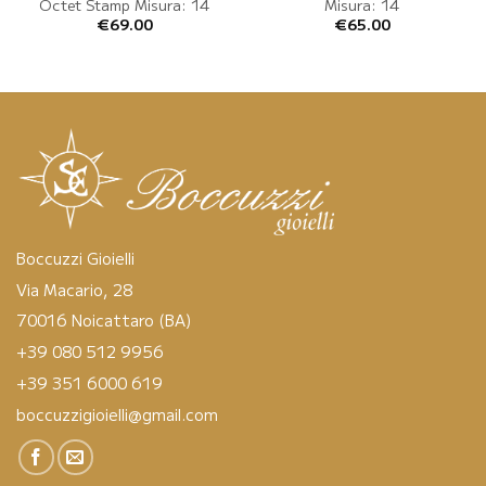
Octet Stamp Misura: 14
Misura: 14
€
69.00
€
65.00
Boccuzzi Gioielli
Via Macario, 28
70016 Noicattaro (BA)
+39 080 512 9956
+39 351 6000 619
boccuzzigioielli@gmail.com