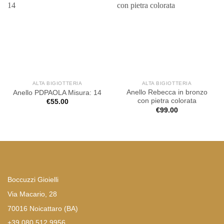
ALTA BIGIOTTERIA
ALTA BIGIOTTERIA
Anello Rebecca in bronzo
Anello PDPAOLA Misura: 14
con pietra colorata
€
55.00
€
99.00
Boccuzzi Gioielli
Via Macario, 28
70016 Noicattaro (BA)
+39 080 512 9956