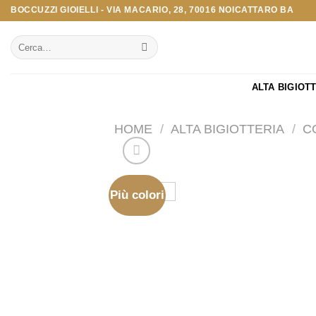
Salta
BOCCUZZI GIOIELLI - VIA MACARIO, 28, 70016 NOICATTARO BA
ai
Cerca:
contenuti
ALTA BIGIOT
HOME
/
ALTA BIGIOTTERIA
/
C
Più colori