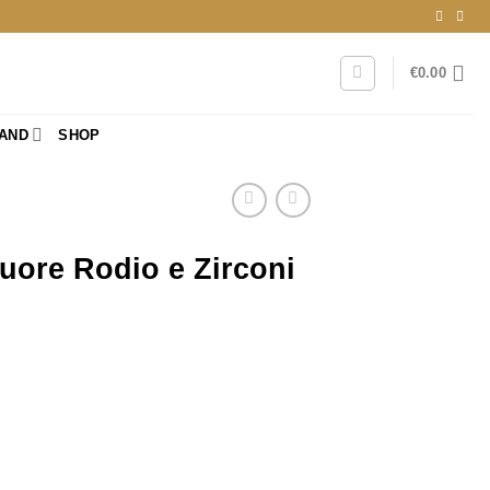
€
0.00
RAND
SHOP
uore Rodio e Zirconi