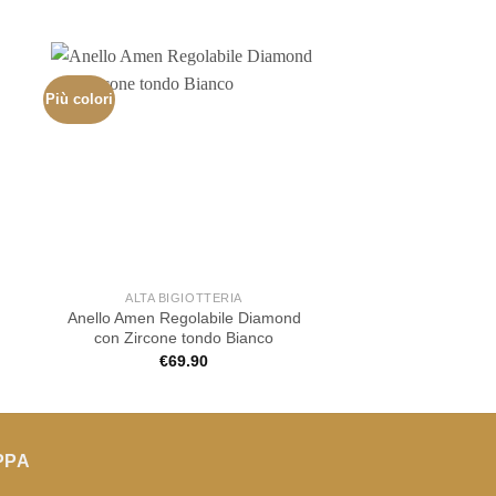
Più colori
ALTA BIGIOTTERIA
ALTA BIGIOT
Anello Amen Regolabile Diamond
Anello Rebecca sco
con Zircone tondo Bianco
cuori trafo
€
69.90
€
89.00
PPA