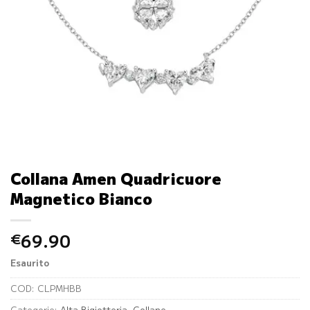
Collana Amen Quadricuore
Magnetico Bianco
69.90
€
Esaurito
COD:
CLPMHBB
Categorie:
Alta Bigiotteria
,
Collane