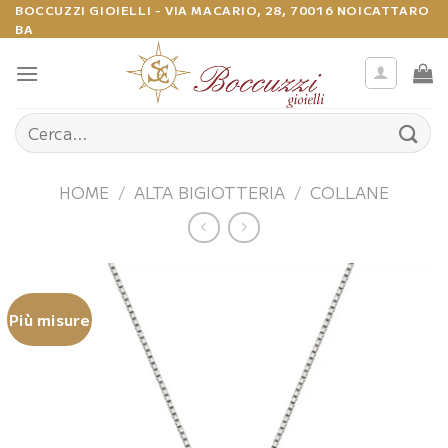
Salta
BOCCUZZI GIOIELLI - VIA MACARIO, 28, 70016 NOICATTARO
BA
ai
contenuti
Cerca:
HOME
/
ALTA BIGIOTTERIA
/
COLLANE
Più misure