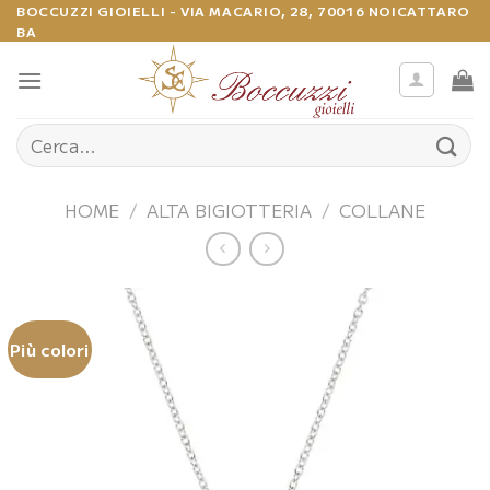
Salta
BOCCUZZI GIOIELLI - VIA MACARIO, 28, 70016 NOICATTARO
BA
ai
contenuti
Cerca:
HOME
/
ALTA BIGIOTTERIA
/
COLLANE
Più colori