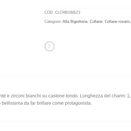
COD:
CLCRBOBBZ3
Categorie:
Alta Bigiotteria
,
Collane
,
Collane rosario,
te e zirconi bianchi su castone tondo. Lunghezza del charm: 1,
o bellissima da far brillare come protagonista.