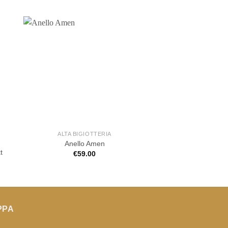
ALTA BIGIOTTERIA
ALTA BIGIOT
Anello Rebecca in
Anello Amen
t
pietra colo
€
59.00
€
99.00
PPA