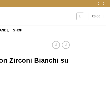
€
0.00
RAND
SHOP
n Zirconi Bianchi su