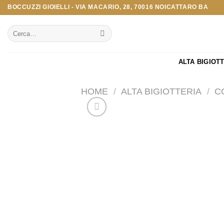
Salta
BOCCUZZI GIOIELLI - VIA MACARIO, 28, 70016 NOICATTARO BA
ai
Cerca:
contenuti
ALTA BIGIOT
HOME
/
ALTA BIGIOTTERIA
/
C