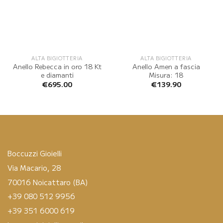
ALTA BIGIOTTERIA
ALTA BIGIOTTERIA
Anello Rebecca in oro 18 Kt
Anello Amen a fascia
e diamanti
Misura: 18
€
695.00
€
139.90
Boccuzzi Gioielli
Via Macario, 28
70016 Noicattaro (BA)
+39 080 512 9956
+39 351 6000 619