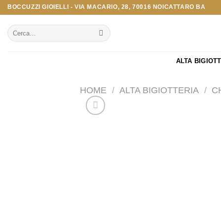
Salta
BOCCUZZI GIOIELLI - VIA MACARIO, 28, 70016 NOICATTARO BA
ai
Cerca:
contenuti
ALTA BIGIOT
HOME
/
ALTA BIGIOTTERIA
/
C