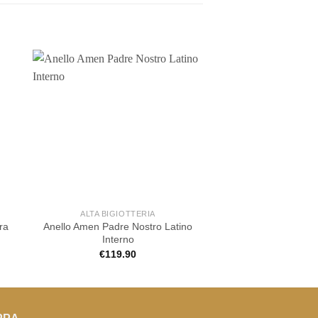
ALTA BIGIOTTERIA
ALTA BIGIOT
ra
Anello Amen Padre Nostro Latino
Anello Amen Mi
Interno
€
99.90
€
119.90