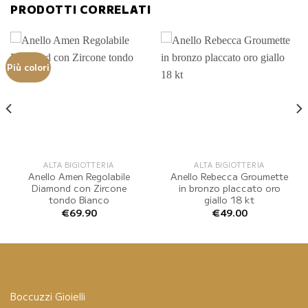
PRODOTTI CORRELATI
Più colori
ALTA BIGIOTTERIA
ALTA BIGIOTTERIA
Anello Amen Regolabile
Anello Rebecca Groumette
Diamond con Zircone
in bronzo placcato oro
tondo Bianco
giallo 18 kt
€
69.90
€
49.00
Boccuzzi Gioielli