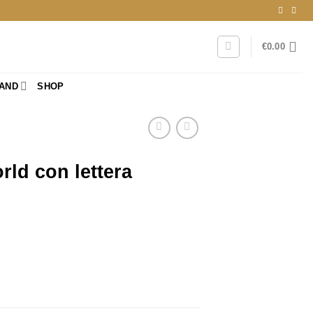
€
0.00
RAND
SHOP
ld con lettera