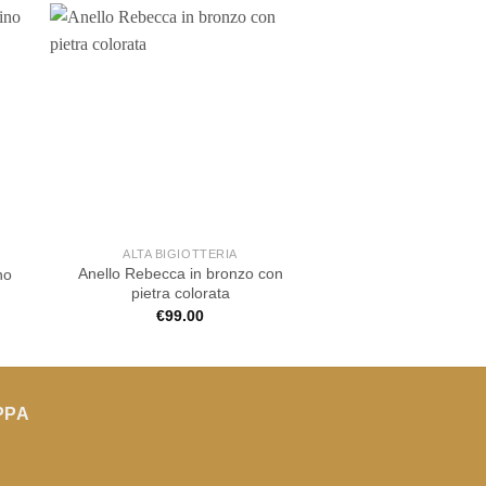
ALTA BIGIOTTERIA
ALTA BIGIOT
Anello Rebecca in bronzo con
Anello Rebecca sco
no
pietra colorata
cuori trafo
€
99.00
€
89.00
PPA