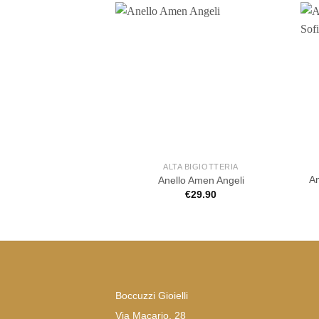
ALTA BIGIOTTERIA
An
Anello Amen Angeli
€
29.90
Boccuzzi Gioielli
Via Macario, 28