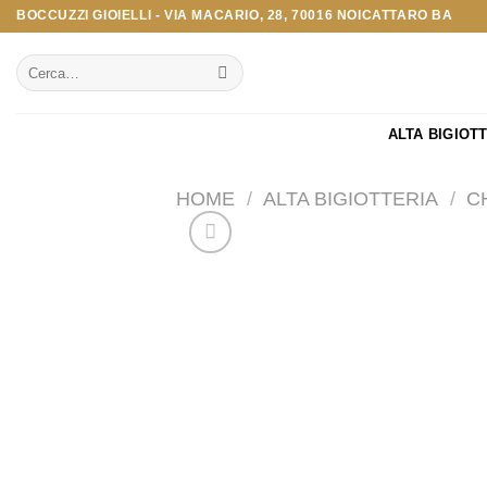
Salta
BOCCUZZI GIOIELLI - VIA MACARIO, 28, 70016 NOICATTARO BA
ai
Cerca:
contenuti
ALTA BIGIOT
HOME
/
ALTA BIGIOTTERIA
/
C