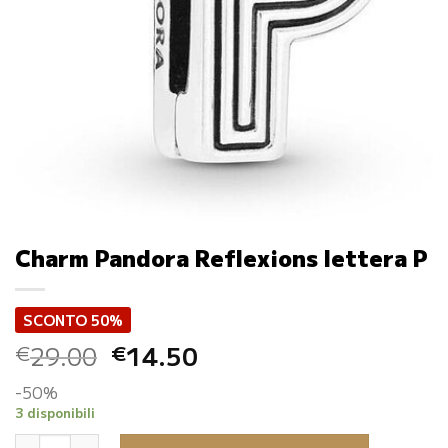
Charm Pandora Reflexions lettera P
SCONTO 50%
Il
Il
29.00
14.50
€
€
prezzo
prezzo
-50%
originale
attuale
3 disponibili
era:
è:
Charm Pandora Reflexions lettera P quantità