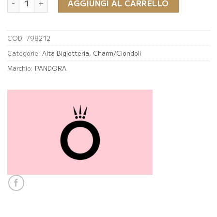
€29.00.
€14.50.
AGGIUNGI AL CARRELLO
COD:
798212
Categorie:
Alta Bigiotteria
,
Charm/Ciondoli
Marchio:
PANDORA