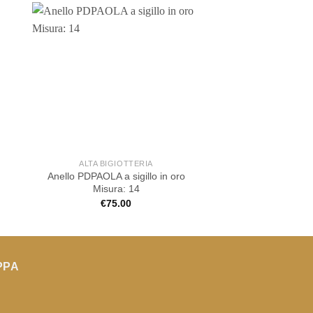
ALTA BIGIOTTERIA
ALTA BIGIOT
n
Anello PDPAOLA a sigillo in oro
Anello Rebecca sco
Misura: 14
cuori trafo
€
75.00
€
89.00
PPA