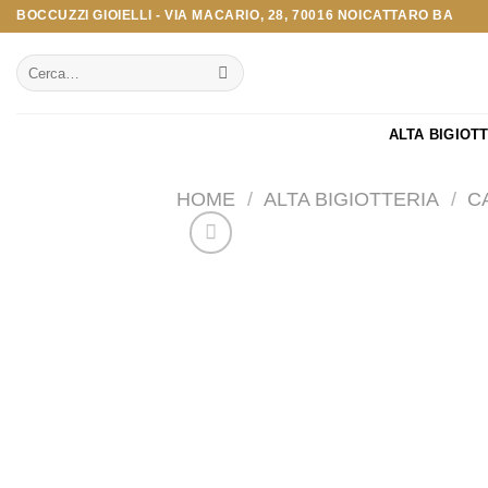
Salta
BOCCUZZI GIOIELLI - VIA MACARIO, 28, 70016 NOICATTARO BA
ai
Cerca:
contenuti
ALTA BIGIOT
HOME
/
ALTA BIGIOTTERIA
/
C