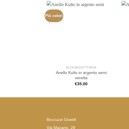
Più colori
ALTA BIGIOTTERIA
Anello Kulto in argento semi
veretta
€
35.00
Boccuzzi Gioielli
Via Macario, 28