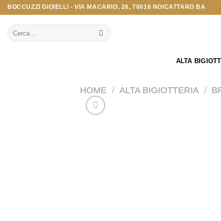
Salta
BOCCUZZI GIOIELLI - VIA MACARIO, 28, 70016 NOICATTARO BA
ai
Cerca:
contenuti
ALTA BIGIOT
HOME
/
ALTA BIGIOTTERIA
/
B