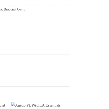
na
,
Bracciali Uomo