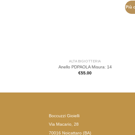
Più c
ALTA BIGIOTTERIA
Anello PDPAOLA Misura: 14
€
55.00
Boccuzzi Gioielli
Via Macario, 28
70016 Noicattaro (BA)