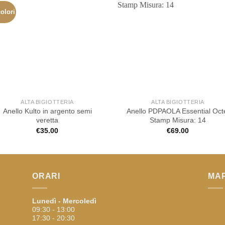
olori
ALTA BIGIOTTERIA
ALTA BIGIOTTERIA
Anello Kulto in argento semi
Anello PDPAOLA Essential Oct
veretta
Stamp Misura: 14
€
35.00
€
69.00
ORARI
MA
Lunedì - Mercoledì
09:30 - 13:00
17:30 - 20:30