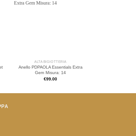
ALTA BIGIOTTERIA
ALTA BIGIOT
et
Anello PDPAOLA Essentials Extra
Anello Rebecca Joli
Gem Misura: 14
polvere di d
€
99.00
€
79.00
PPA