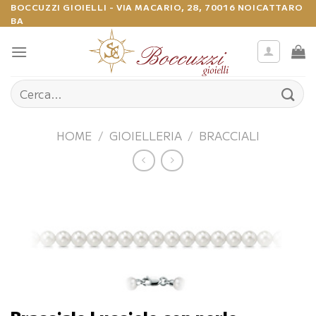
Salta
BOCCUZZI GIOIELLI - VIA MACARIO, 28, 70016 NOICATTARO
BA
ai
contenuti
Cerca:
HOME
/
GIOIELLERIA
/
BRACCIALI