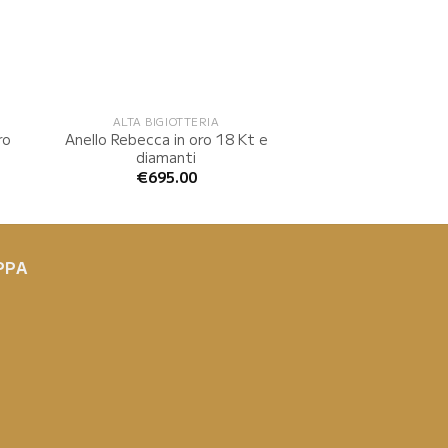
ALTA BIGIOTTERIA
ALTA BIGIOT
ro
Anello Rebecca in oro 18 Kt e
Anello Rebecca s
diamanti
con cuori tr
€
695.00
€
89.0
PPA