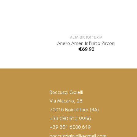
ALTA BIGIOTTERIA
Anello Amen Infinito Zirconi
€
69.90
Boccuzzi Gioielli
Via Macario, 28
70016 Noicattaro (BA)
+39 080 512 9956
+39 351 6000 619
boccuzzigioielli@gmail.com