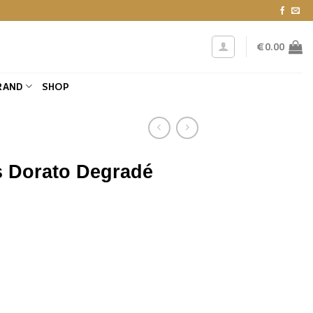
€
0.00
RAND
SHOP
s Dorato Degradé