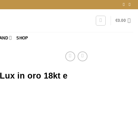
€
0.00
RAND
SHOP
ux in oro 18kt e