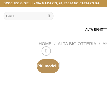
Salta
BOCCUZZI GIOIELLI - VIA MACARIO, 28, 70016 NOICATTARO BA
ai
Cerca:
contenuti
ALTA BIGIOT
HOME
/
ALTA BIGIOTTERIA
/
A
Più modelli