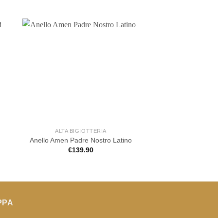
ALTA BIGIOTTERIA
ALTA BIGIOT
Anello PDPAOLA Ess
Anello Amen Padre Nostro Latino
Stamp Misur
€
139.90
€
69.00
PPA