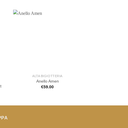
ALTA BIGIOTTERIA
ALTA BIGIOT
Anello Amen
Anello Amen Infin
t
€
59.00
€
69.90
PPA