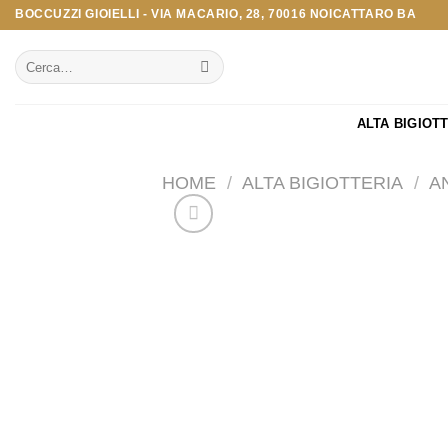
Salta
BOCCUZZI GIOIELLI - VIA MACARIO, 28, 70016 NOICATTARO BA
ai
Cerca:
contenuti
ALTA BIGIOT
HOME
/
ALTA BIGIOTTERIA
/
A