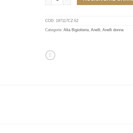
COD:
197117CZ-52
Categorie:
Alta Bigiotteria
,
Anelli
,
Anelli donna