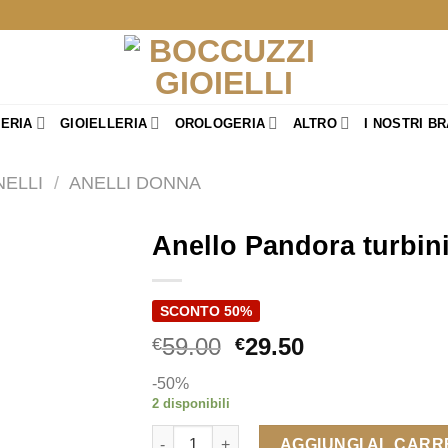
TERIA
GIOIELLERIA
OROLOGERIA
ALTRO
I NOSTRI B
NELLI
/
ANELLI DONNA
Anello Pandora turbini
SCONTO 50%
Il
Il
59.00
29.50
€
€
prezzo
prezzo
-50%
originale
attuale
2 disponibili
era:
è:
Anello Pandora turbinio di cuori quantità
€59.00.
€29.50.
AGGIUNGI AL CAR