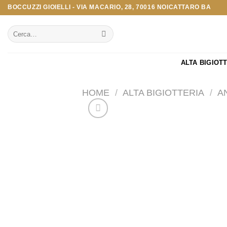
Salta
BOCCUZZI GIOIELLI - VIA MACARIO, 28, 70016 NOICATTARO BA
ai
Cerca:
contenuti
ALTA BIGIOT
HOME
/
ALTA BIGIOTTERIA
/
A