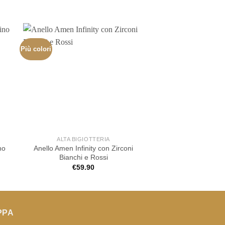
Più colori
ALTA BIGIOTTERIA
ALTA BIGIOT
no
Anello Amen Infinity con Zirconi
Anello Amen Mi
Bianchi e Rossi
€
99.90
€
59.90
PPA