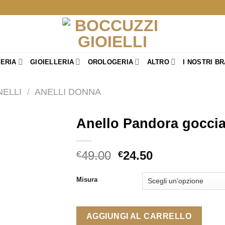
TERIA
GIOIELLERIA
OROLOGERIA
ALTRO
I NOSTRI B
NELLI
/
ANELLI DONNA
Anello Pandora gocci
Il
Il
49.00
24.50
€
€
prezzo
prezzo
originale
attuale
Misura
era:
è:
€49.00.
€24.50.
AGGIUNGI AL CARRELLO