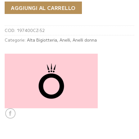
€49.00.
€24.50.
AGGIUNGI AL CARRELLO
COD:
197400CZ-52
Categorie:
Alta Bigiotteria
,
Anelli
,
Anelli donna