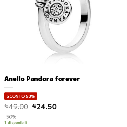
Anello Pandora forever
SCONTO 50%
Il
Il
49.00
24.50
€
€
prezzo
prezzo
-50%
originale
attuale
1 disponibili
era:
è: