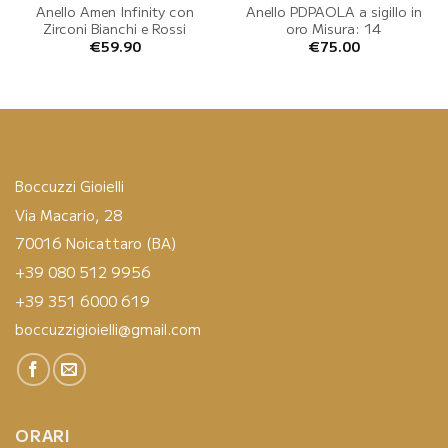
Anello Amen Infinity con
Anello PDPAOLA a sigillo in
Zirconi Bianchi e Rossi
oro Misura: 14
€
59.90
€
75.00
Boccuzzi Gioielli
Via Macario, 28
70016 Noicattaro (BA)
+39 080 512 9956
+39 351 6000 619
boccuzzigioielli@gmail.com
ORARI