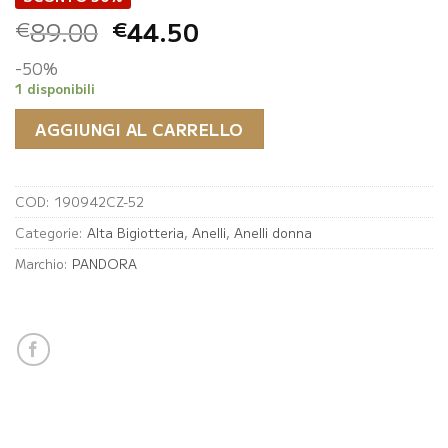
Il
Il
89.00
44.50
€
€
prezzo
prezzo
-50%
originale
attuale
1 disponibili
era:
è:
€89.00.
€44.50.
AGGIUNGI AL CARRELLO
COD:
190942CZ-52
Categorie:
Alta Bigiotteria
,
Anelli
,
Anelli donna
Marchio:
PANDORA