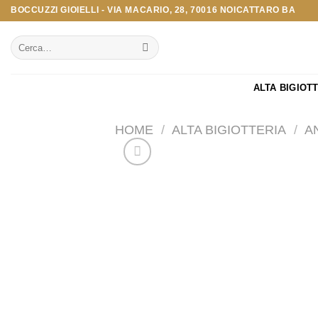
Salta
BOCCUZZI GIOIELLI - VIA MACARIO, 28, 70016 NOICATTARO BA
ai
Cerca:
contenuti
ALTA BIGIOT
HOME
/
ALTA BIGIOTTERIA
/
A