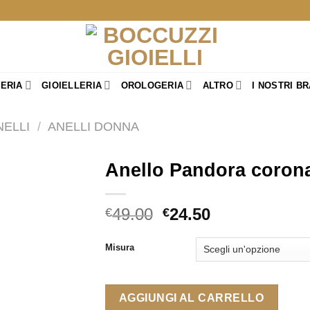
TERIA
GIOIELLERIA
OROLOGERIA
ALTRO
I NOSTRI B
NELLI
/
ANELLI DONNA
Anello Pandora corona
Il
Il
49.00
24.50
€
€
prezzo
prezzo
originale
attuale
Misura
era:
è:
€49.00.
€24.50.
AGGIUNGI AL CARRELLO