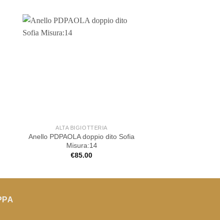
ALTA BIGIOTTERIA
ALTA BIGIOT
Anello PDPAOLA doppio dito Sofia
Anello Rebecca Joli
Misura:14
polvere di d
€
85.00
€
79.00
PPA